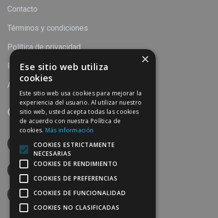
Contacto
Términos y condiciones
Política de privacidad
×
Ese sitio web utiliza
Política de cookies
cookies
Aviso legal
Este sitio web usa cookies para mejorar la
experiencia del usuario. Al utilizar nuestro
Contacto
sitio web, usted acepta todas las cookies
de acuerdo con nuestra Política de
cookies.
Más información
Calle Torre del Mar, 31 C.P. 29004 Málaga
COOKIES ESTRICTAMENTE
España
NECESARIAS
COOKIES DE RENDIMIENTO
952240869
COOKIES DE PREFERENCIAS
COOKIES DE FUNCIONALIDAD
info@perymuz.es
COOKIES NO CLASIFICADAS