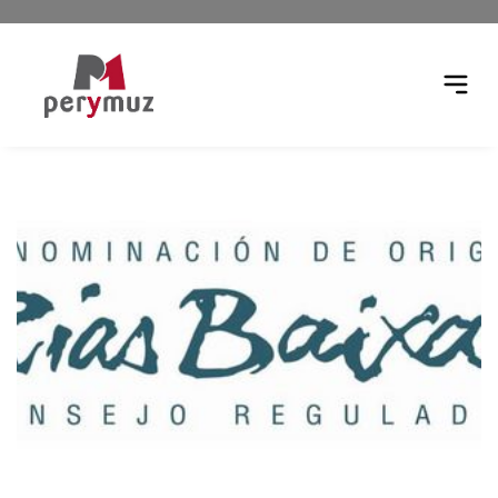
r menú
Abrir