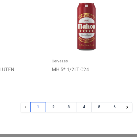
Cervezas
GLUTEN
MH 5* 1/2LT C24
1
2
3
4
5
6