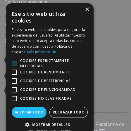
Política de privacidad
×
Ese sitio web utiliza
Política de cookies
cookies
Aviso legal
Este sitio web usa cookies para mejorar la
experiencia del usuario. Al utilizar nuestro
Contacto
sitio web, usted acepta todas las cookies
de acuerdo con nuestra Política de
cookies.
Más información
Calle Torre del Mar, 31 C.P. 29004 Málaga
COOKIES ESTRICTAMENTE
España
NECESARIAS
COOKIES DE RENDIMIENTO
952240869
COOKIES DE PREFERENCIAS
COOKIES DE FUNCIONALIDAD
info@perymuz.es
COOKIES NO CLASIFICADAS
ACEPTAR TODO
RECHAZAR TODO
2026 © Todos los Derechos Reservados - Plataforma de
MOSTRAR DETALLES