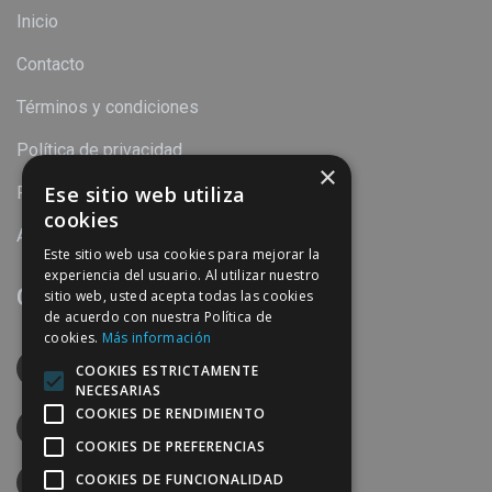
Inicio
Contacto
Términos y condiciones
Política de privacidad
×
Ese sitio web utiliza
Política de cookies
cookies
Aviso legal
Este sitio web usa cookies para mejorar la
experiencia del usuario. Al utilizar nuestro
Contacto
sitio web, usted acepta todas las cookies
de acuerdo con nuestra Política de
cookies.
Más información
Calle Torre del Mar, 31 C.P. 29004 Málaga
COOKIES ESTRICTAMENTE
España
NECESARIAS
COOKIES DE RENDIMIENTO
952240869
COOKIES DE PREFERENCIAS
COOKIES DE FUNCIONALIDAD
info@perymuz.es