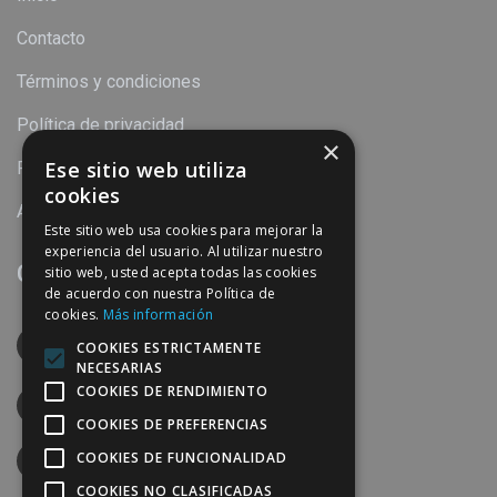
Contacto
Términos y condiciones
Política de privacidad
×
Ese sitio web utiliza
Política de cookies
cookies
Aviso legal
Este sitio web usa cookies para mejorar la
experiencia del usuario. Al utilizar nuestro
Contacto
sitio web, usted acepta todas las cookies
de acuerdo con nuestra Política de
cookies.
Más información
Calle Torre del Mar, 31 C.P. 29004 Málaga
COOKIES ESTRICTAMENTE
España
NECESARIAS
COOKIES DE RENDIMIENTO
952240869
COOKIES DE PREFERENCIAS
COOKIES DE FUNCIONALIDAD
info@perymuz.es
COOKIES NO CLASIFICADAS